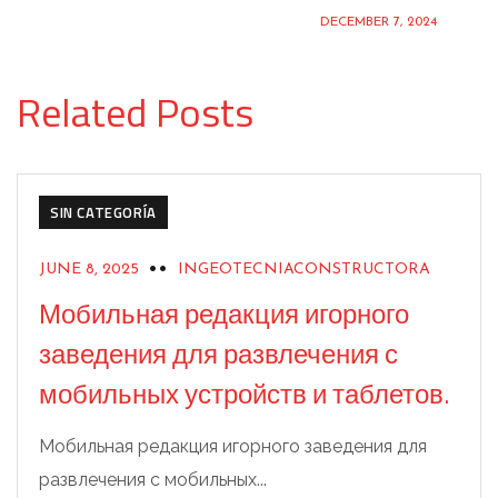
DECEMBER 7, 2024
Related Posts
SIN CATEGORÍA
JUNE 8, 2025
INGEOTECNIACONSTRUCTORA
Мобильная редакция игорного
заведения для развлечения с
мобильных устройств и таблетов.
Мобильная редакция игорного заведения для
развлечения с мобильных...