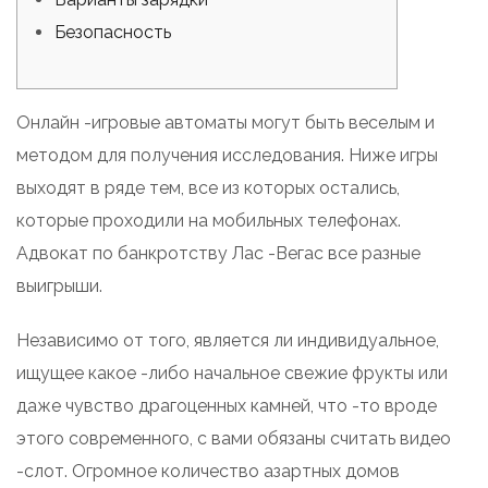
Безопасность
Онлайн -игровые автоматы могут быть веселым и
методом для получения исследования. Ниже игры
выходят в ряде тем, все из которых остались,
которые проходили на мобильных телефонах.
Адвокат по банкротству Лас -Вегас все разные
выигрыши.
Независимо от того, является ли индивидуальное,
ищущее какое -либо начальное свежие фрукты или
даже чувство драгоценных камней, что -то вроде
этого современного, с вами обязаны считать видео
-слот.
Огромное количество азартных домов