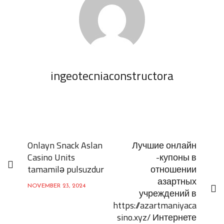
ingeotecniaconstructora
Onlayn Snack Aslan
Лучшие онлайн
Casino Units
-купоны в
tamamilə pulsuzdur
отношении
азартных
NOVEMBER 23, 2024
учреждений в
https://azartmaniyaca
sino.xyz/ Интернете