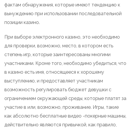
фактам обнаружения, которые имеют тенденцию к
вынуждению при использовании последовательной
позиции казино.
При выборе электронного казино, это необходимо
для проверки, возможно, место, в котором есть
степень игр, которые заинтересованы многими
участниками. Кроме того, необходимо убедиться, что
в казино есть имя, относящееся к хорошему
выступлению, и предоставляет участникам
возможность регулировать бюджет девушки с
ограничением окружающей среды, которые платят за
участие в или, возможно, проживание. Игры, такие
как абсолютно бесплатные видео -покерные машины,
действительно являются привычкой, как правило,