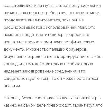
вращающимися и начнутся в азартном учреждении
прямо в инженерные требования, которые не могут
продолжать анализироваться, пока они не
расшифровываются с использованием Main. Это
помогает предотвратить кибер-террорист с
приватным воровством и начинает финансовые
документы. Множество палящих браузеров,
безусловно, определенно информируют кого -либо,
когда двигатель действительно не обязательно
надевает закодированные соединения, это
свидетельствует о том, что он может оставаться
опасным.
Наконец, безопасность, касающиеся названий игр в
казино, на самом деле превосходит, гарантируя, что